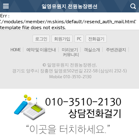
일영유원지 전원농장펜션
Err :
'./modules/member/m.skins/default/resend_auth_mail.html'
template file does not exists.
로그인
회원가입
PC
전화걸기
HOME
예약 및 이용안내
미리보기
객실소개
주변관광지
커뮤니티
© 일영유원지 전원농장펜션
,
경기도 양주시 장흥면 일영로502번길 222-58 (삼상리 232-5)
Mobile
010-3510-2130