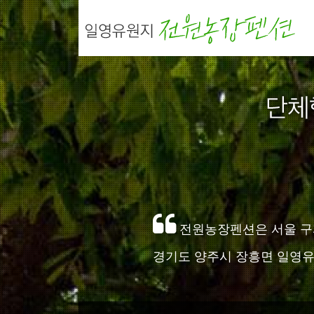
Sketchbook5, 스케치북5
Sketchbook5, 스케치북5
전원농장펜션은 서울 구파발
경기도 양주시 장흥면 일영유