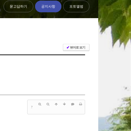
묻고답하기
공지사항
포토앨범
✔
뷰어로 보기
?