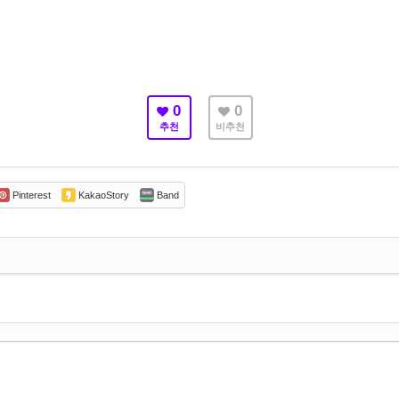
0
0
추천
비추천
Pinterest
KakaoStory
Band