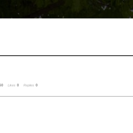
60
0
0
Likes
Replies