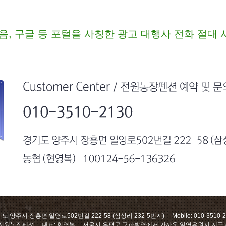
음, 구글 등 포털을 사칭한 광고 대행사 전화 절대
도 양주시 장흥면 일영로502번길 222-58 (삼상리 232-5번지) Mobile: 010-3510-2
 전원농장펜션 대표: 현영복 서울시 은평구 구파발역에서 가까운 일영유원지 계곡