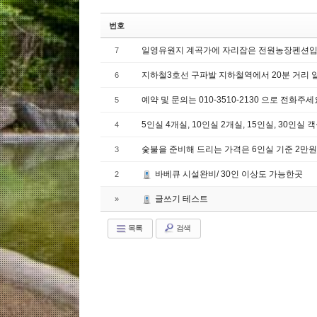
번호
일영유원지 계곡가에 자리잡은 전원농장펜션입
7
지하철3호선 구파발 지하철역에서 20분 거리
6
예약 및 문의는 010-3510-2130 으로 전화주세
5
5인실 4개실, 10인실 2개실, 15인실, 30인
4
숯불을 준비해 드리는 가격은 6인실 기준 2만
3
바베큐 시설완비/ 30인 이상도 가능한곳
2
글쓰기 테스트
»
목록
검색