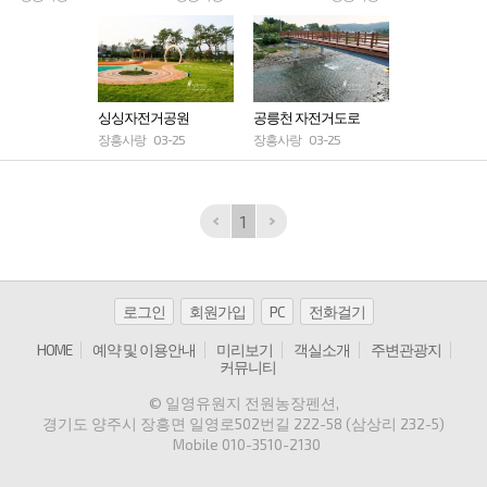
싱싱자전거공원
공릉천 자전거도로
장흥사랑
03-25
장흥사랑
03-25
1
로그인
회원가입
PC
전화걸기
HOME
예약 및 이용안내
미리보기
객실소개
주변관광지
커뮤니티
© 일영유원지 전원농장펜션
,
경기도 양주시 장흥면 일영로502번길 222-58 (삼상리 232-5)
Mobile
010-3510-2130