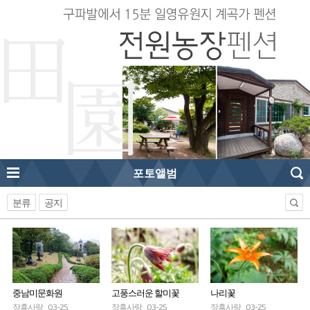
포토앨범
분류
공지
중남미문화원
고풍스러운 할미꽃
나리꽃
장흥사랑
03-25
장흥사랑
03-25
장흥사랑
03-25