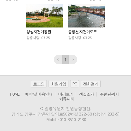
싱싱자전거공원
공릉천 자전거도로
장흥사랑
03-25
장흥사랑
03-25
1
로그인
회원가입
PC
전화걸기
HOME
예약 및 이용안내
미리보기
객실소개
주변관광지
커뮤니티
© 일영유원지 전원농장펜션
,
경기도 양주시 장흥면 일영로502번길 222-58 (삼상리 232-5)
Mobile
010-3510-2130