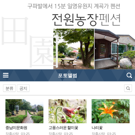
포토앨범
분류
공지
중남미문화원
고풍스러운 할미꽃
나리꽃
장흥사랑
03-25
장흥사랑
03-25
장흥사랑
03-25