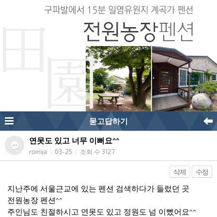
묻고답하기
연못도 있고 너무 이뻐요^^
romija
03-25
조회 수 3127
|
|
삭제
수정
지난주에 서울근교에 있는 펜션 검색하다가 들렀던 곳
전원농장 펜션^^
주인님도 친절하시고 연못도 있고 정원도 넘 이뻤어요^^