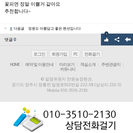
꽃피면 정말 이쁠거 같아요
추천합니다~
다음글
정원도 아름답고 좋은 펜션입니다
1
댓글
0
로그인
회원가입
PC
전화걸기
HOME
예약 및 이용안내
미리보기
객실소개
주변관광지
커뮤니티
© 일영유원지 전원농장펜션
,
경기도 양주시 장흥면 일영로502번길 222-58 (삼상리 232-5)
Mobile
010-3510-2130