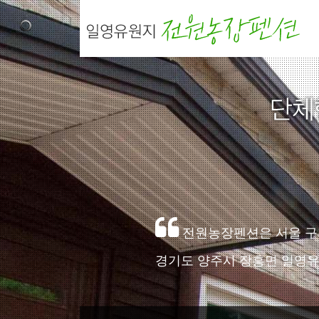
전원농장펜션은 서울 구파발
경기도 양주시 장흥면 일영유