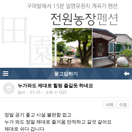
묻고답하기
누가와도 제대로 힐링 즐길듯 하네요
알바
07-25
조회 수 1325
|
|
삭제
수정
정말 공기 좋고 시설 불편함 없고
누가 와도 정말 제대로 즐거움 만끽하고 갈것 같아요
제대로 쉬다 갑니다