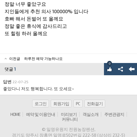
정말 너무 좋았구요
지인들에게 추천 의사 100000% 입니다
호빠
해서 돈벌어 또 올께요
정말 좋은 휴식에 감사드리고
또 힐링 하러 올께요
이전글
하루전 예약 가능하나요
0
댓글
1
답변
22-07-25
좋았다니 저도 행복합니다. 또 오세요~
로그인
회원가입
PC
전화걸기
HOME
예약 및 이용안내
미리보기
객실소개
주변관광지
커뮤니티
© 일영유원지 전원농장펜션
,
경기도 양주시 장흥면 일영로502번길 222-58 (삼상리 232-5)