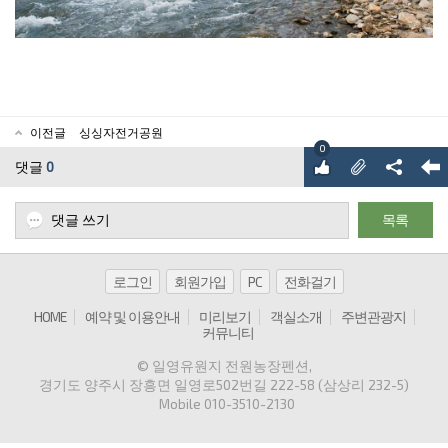
이전글
싱싱자전거공원
0
댓글
0
댓글 쓰기
목록
로그인
회원가입
PC
전화걸기
HOME
예약 및 이용안내
미리보기
객실소개
주변관광지
커뮤니티
© 일영유원지 전원농장펜션
,
경기도 양주시 장흥면 일영로502번길 222-58 (삼상리 232-5)
Mobile
010-3510-2130