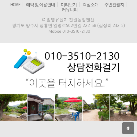
HOME
예약 및 이용안내
미리보기
객실소개
주변관광지
커뮤니티
© 일영유원지 전원농장펜션
,
경기도 양주시 장흥면 일영로502번길 222-58 (삼상리 232-5)
Mobile
010-3510-2130