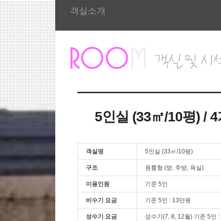
객실소개
5인실 (33㎡/10평) / 
객실명
5인실 (33㎡/10평)
구조
원룸형 (방, 주방, 욕실)
이용인원
기준 5인
비수기 요금
기준 5인 : 13만원
성수기 요금
성수기(7, 8, 12월) 기준 5인 