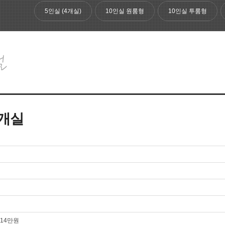
5인실 (4개실)
10인실 원룸형
10인실 투룸형
4개실
: 14만원