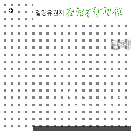
Sketchbook5, 스케치북5
Sketchbook5, 스케치북5
전원농장펜션은 서울 구파발
경기도 양주시 장흥면 일영유