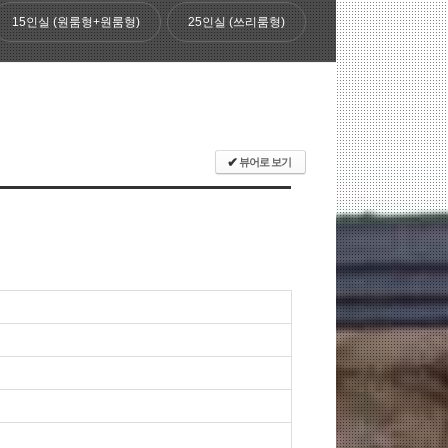
15인실 (원룸형+원룸형)
25인실 (쓰리룸형)
✔
뷰어로 보기