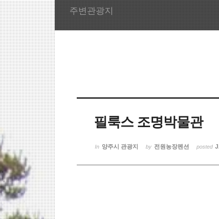
주변관광지
필룩스 조명박물관
양주시 관광지
전원농장펜션
J
In
by
posted