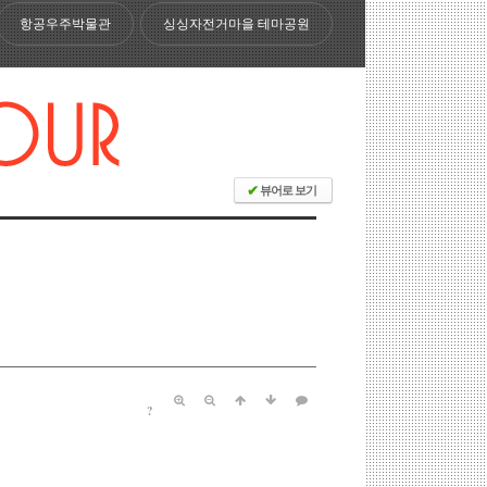
항공우주박물관
싱싱자전거마을 테마공원
✔
뷰어로 보기
?