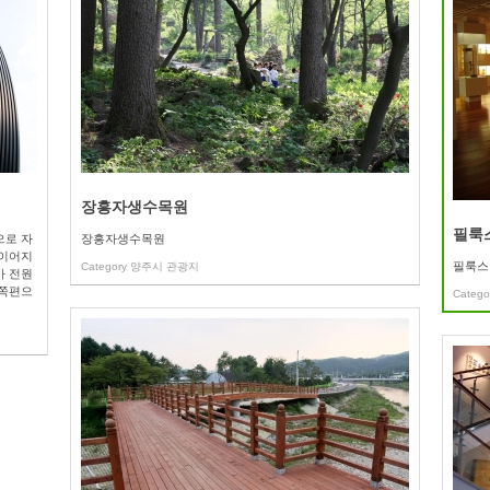
장흥자생수목원
필룩
으로 자
장흥자생수목원
 이어지
필룩스
Category
양주시 관광지
가 전원
서쪽편으
Catego