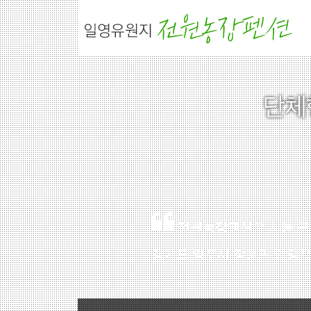
Sketchbook5, 스케치북5
Sketchbook5, 스케치북5
전원농장펜션은 서울 구파발
경기도 양주시 장흥면 일영유