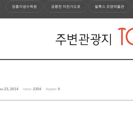
장흥자생수목원
공릉천 자전거도로
필룩스 조명박물관
an 23, 2014
2354
0
Views
Replies