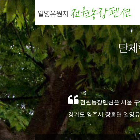
전원농장펜션은 서울 구파발
경기도 양주시 장흥면 일영유