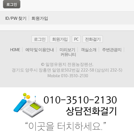
ID/PW 찾기
회원가입
로그인
회원가입
PC
전화걸기
HOME
예약 및 이용안내
미리보기
객실소개
주변관광지
커뮤니티
© 일영유원지 전원농장펜션
,
경기도 양주시 장흥면 일영로502번길 222-58 (삼상리 232-5)
Mobile
010-3510-2130